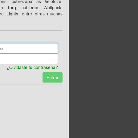
ns, cubrezapatillas Velotoze,
on Torq, cubiertas Wolfpack,
e Lights, entre otras muchas
¿Olvidaste tu contraseña?
Entrar