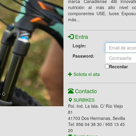
marca Canadiense 4iiii innovatio
nutrición al más alto nivel c
componentes USE, luces Exposur
más…
Entra
Login:
Password:
Recordar
Solicita el alta
Contacto
SURBIKES
Pol. Ind. La Isla. C/ Río Viejo
81
41703 Dos Hermanas, Sevilla
Tel: 856 04 38 30 / 955 13 45
20